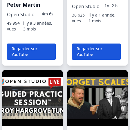
Peter Martin
1m 21s
Open Studio
4m 6s
Open Studio
38 625
il y a 1 année,
vues
1 mois
49 994
il y a 3 années,
vues
3 mois
Regarder sur
Regarder sur
YouTube
YouTube