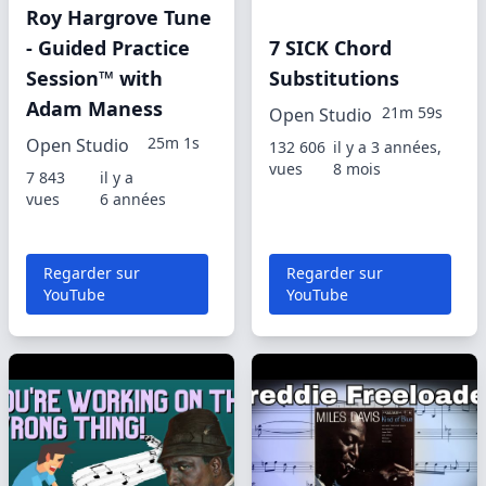
Roy Hargrove Tune
- Guided Practice
7 SICK Chord
Session™ with
Substitutions
Adam Maness
21m 59s
Open Studio
25m 1s
Open Studio
132 606
il y a 3 années,
vues
8 mois
7 843
il y a
vues
6 années
Regarder sur
Regarder sur
YouTube
YouTube