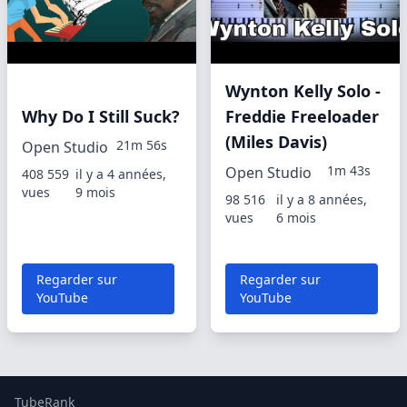
Wynton Kelly Solo -
Why Do I Still Suck?
Freddie Freeloader
(Miles Davis)
21m 56s
Open Studio
1m 43s
Open Studio
408 559
il y a 4 années,
vues
9 mois
98 516
il y a 8 années,
vues
6 mois
Regarder sur
Regarder sur
YouTube
YouTube
TubeRank