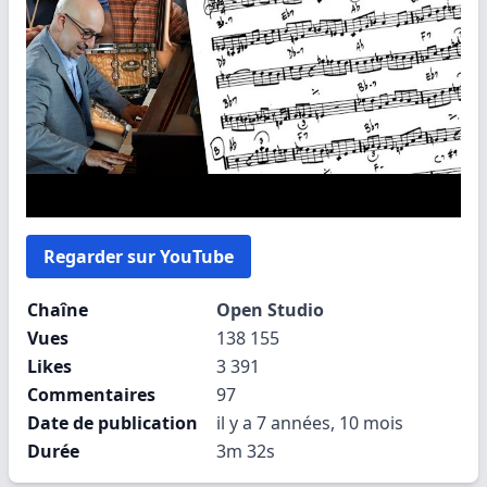
Regarder sur YouTube
Chaîne
Open Studio
Vues
138 155
Likes
3 391
Commentaires
97
Date de publication
il y a 7 années, 10 mois
Durée
3m 32s