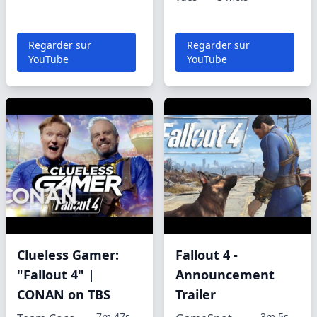
Regarder sur
Regarder sur
YouTube
YouTube
Clueless Gamer:
Fallout 4 -
"Fallout 4" |
Announcement
CONAN on TBS
Trailer
7m 47s
3m 5s