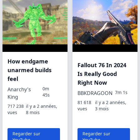
How endgame
Fallout 76 In 2024
unarmed builds
Is Really Good
feel
Right Now
0m
Anarchy's
7m 1s
BBKDRAGOON
45s
King
81 618
il y a 2 années,
717 238
il y a 2 années,
vues
3 mois
vues
8 mois
Regarder sur
Regarder sur
YouTube
YouTube