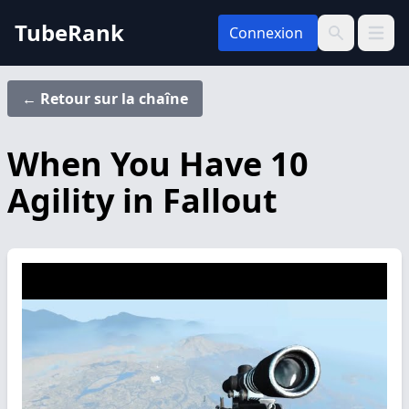
TubeRank
Connexion
Ouvrir 
Recherche
← Retour sur la chaîne
When You Have 10
Agility in Fallout