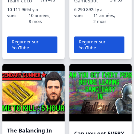
Team Coco
GameSpot
10 111 969
il y a
6 290 892
il y a
vues
10 années,
vues
11 années,
8 mois
2 mois
Regarder sur
Regarder sur
YouTube
YouTube
The Balancing In
Can you get EVERY