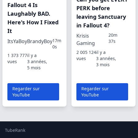
Fallout 4 Is
PERK before
Laughably BAD.
leaving Sanctuary
Here's How I Fixed
in Fallout 4?
It
20m
Krisis
17m
ItsYaBoyBrandyBoy
37s
Gaming
0s
2 005 124
il y a
1 373 777
il y a
vues
3 années,
vues
3 années,
3 mois
5 mois
Regarder sur
Regarder sur
YouTube
YouTube
TubeRank