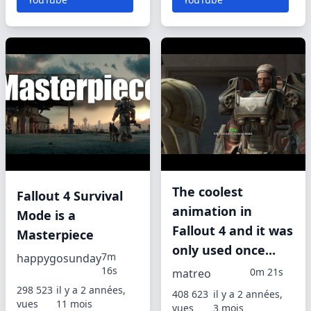
The coolest
Fallout 4 Survival
animation in
Mode is a
Fallout 4 and it was
Masterpiece
only used once...
7m
happygosunday
16s
0m 21s
matreo
298 523
il y a 2 années,
408 623
il y a 2 années,
vues
11 mois
vues
3 mois