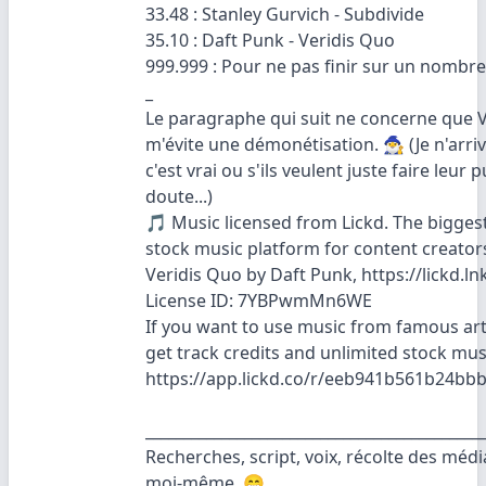
33.48 : Stanley Gurvich - Subdivide
35.10 : Daft Punk - Veridis Quo
999.999 : Pour ne pas finir sur un nombre
_
Le paragraphe qui suit ne concerne que V
m'évite une démonétisation. 🧙‍♂️ (Je n'arri
c'est vrai ou s'ils veulent juste faire leur 
doute...)
🎵 Music licensed from Lickd. The bigge
stock music platform for content creator
Veridis Quo by Daft Punk, https://lickd.
License ID: 7YBPwmMn6WE
If you want to use music from famous artis
get track credits and unlimited stock mus
https://app.lickd.co/r/eeb941b561b24bb
____________________________________________
Recherches, script, voix, récolte des méd
moi-même. 😁