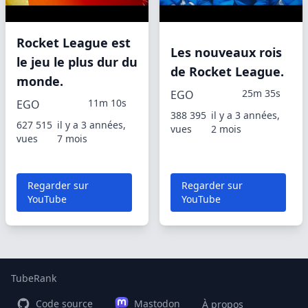
Rocket League est
Les nouveaux rois
le jeu le plus dur du
de Rocket League.
monde.
25m 35s
EGO
11m 10s
EGO
388 395
il y a 3 années,
627 515
il y a 3 années,
vues
2 mois
vues
7 mois
Regarder sur
Regarder sur
YouTube
YouTube
TubeRank
Code source
Mastodon
À propos