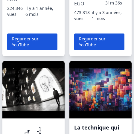
31m 36s
EGO
224 346
il y a 1 année,
473 318
il y a 3 années,
vues
6 mois
vues
1 mois
Regarder sur
Regarder sur
YouTube
YouTube
La technique qui