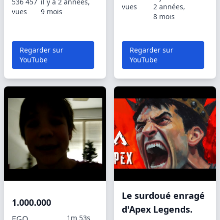
536 457
il y a 2 années,
vues
2 années,
vues
9 mois
8 mois
Regarder sur
Regarder sur
YouTube
YouTube
Le surdoué enragé
1.000.000
d'Apex Legends.
1m 53s
EGO