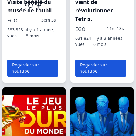
Visite b̵̨̥̞͓̋a̶̮̖͂̄͌̃͜ń̴̯̝ă̴͈l̵̯͇̜̪̍̃e̵̟͎͌̓͋͋ du
vient de
musée de l'oubli.
révolutionner
Tetris.
36m 3s
EGO
11m 13s
EGO
583 323
il y a 1 année,
vues
8 mois
631 824
il y a 3 années,
vues
6 mois
Regarder sur
Regarder sur
YouTube
YouTube