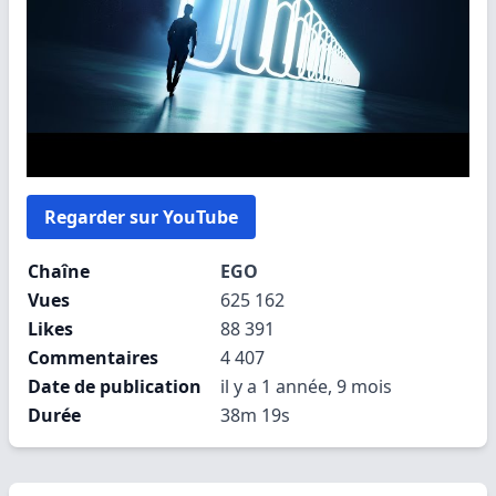
Regarder sur YouTube
Chaîne
EGO
Vues
625 162
Likes
88 391
Commentaires
4 407
Date de publication
il y a 1 année, 9 mois
Durée
38m 19s