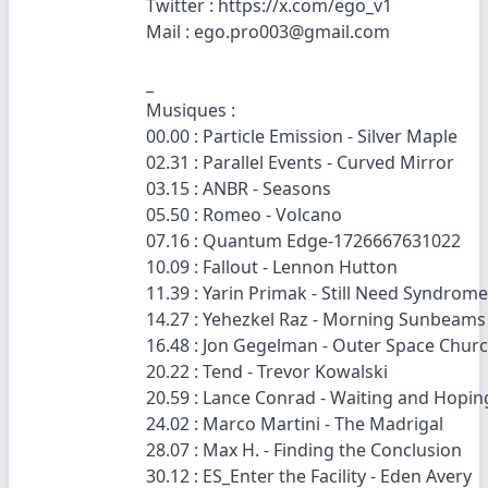
Twitter : https://x.com/ego_v1
Mail : ego.pro003@gmail.com
_
Musiques :
00.00 : Particle Emission - Silver Maple
02.31 : Parallel Events - Curved Mirror
03.15 : ANBR - Seasons
05.50 : Romeo - Volcano
07.16 : Quantum Edge-1726667631022
10.09 : Fallout - Lennon Hutton
11.39 : Yarin Primak - Still Need Syndrome
14.27 : Yehezkel Raz - Morning Sunbeams
16.48 : Jon Gegelman - Outer Space Chur
20.22 : Tend - Trevor Kowalski
20.59 : Lance Conrad - Waiting and Hopin
24.02 : Marco Martini - The Madrigal
28.07 : Max H. - Finding the Conclusion
30.12 : ES_Enter the Facility - Eden Avery