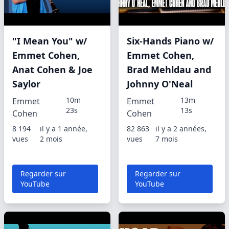
"I Mean You" w/
Six-Hands Piano w/
Emmet Cohen,
Emmet Cohen,
Anat Cohen & Joe
Brad Mehldau and
Saylor
Johnny O'Neal
10m
13m
Emmet
Emmet
23s
13s
Cohen
Cohen
8 194
il y a 1 année,
82 863
il y a 2 années,
vues
2 mois
vues
7 mois
Regarder sur
Regarder sur
YouTube
YouTube