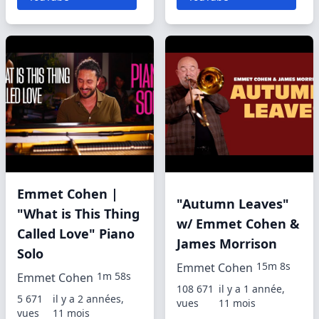
Emmet Cohen |
"Autumn Leaves"
"What is This Thing
w/ Emmet Cohen &
Called Love" Piano
James Morrison
Solo
15m 8s
Emmet Cohen
1m 58s
Emmet Cohen
108 671
il y a 1 année,
5 671
il y a 2 années,
vues
11 mois
vues
11 mois