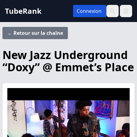
TubeRank
Connexion
Ouvrir 
Recherche
← Retour sur la chaîne
New Jazz Underground
“Doxy” @ Emmet’s Place