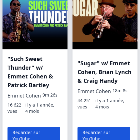
"Such Sweet
"Sugar" w/ Emmet
Thunder" w/
Cohen, Brian Lynch
Emmet Cohen &
& Craig Handy
Patrick Bartley
18m 8s
Emmet Cohen
9m 26s
Emmet Cohen
44 251
il y a 1 année,
16 622
il y a 1 année,
vues
4 mois
vues
4 mois
Regarder sur
Regarder sur
YouTube
YouTube