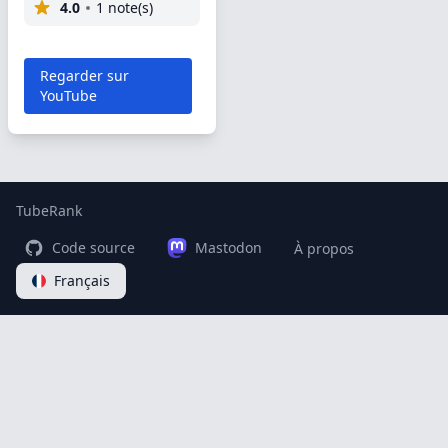
4.0
1 note(s)
Regarder sur
YouTube
TubeRank
Code source
Mastodon
À propos
Français