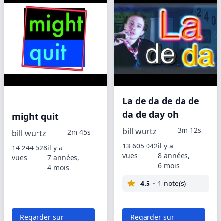
La de da de da de
da de day oh
might quit
3m 12s
bill wurtz
2m 45s
bill wurtz
13 605 042
il y a
14 244 528
il y a
vues
8 années,
vues
7 années,
6 mois
4 mois
4.5
1 note(s)
Regarder sur
Regarder sur