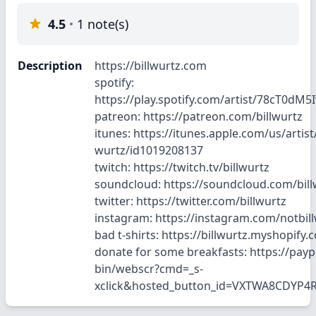
4.5
1 note(s)
Description
https://billwurtz.com
spotify:
https://play.spotify.com/artist/78cT0d
patreon: https://patreon.com/billwurtz
itunes: https://itunes.apple.com/us/artist/
wurtz/id1019208137
twitch: https://twitch.tv/billwurtz
soundcloud: https://soundcloud.com/bill
twitter: https://twitter.com/billwurtz
instagram: https://instagram.com/notbil
bad t-shirts: https://billwurtz.myshopify.
donate for some breakfasts: https://payp
bin/webscr?cmd=_s-
xclick&hosted_button_id=VXTWA8CDYP4R