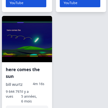
YouTube
YouTube
here comes the
sun
4m 16s
bill wurtz
9 644 797
il y a
vues
5 années,
6 mois