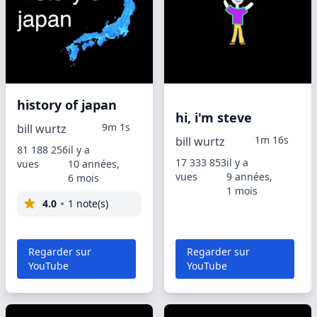
history of japan
hi, i'm steve
9m 1s
bill wurtz
1m 16s
bill wurtz
81 188 256
il y a
17 333 853
il y a
vues
10 années,
vues
9 années,
6 mois
1 mois
4.0
1 note(s)
Regarder sur
Regarder sur
YouTube
YouTube