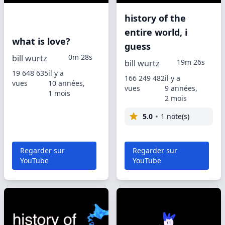
history of the
entire world, i
what is love?
guess
0m 28s
bill wurtz
19m 26s
bill wurtz
19 648 635
il y a
166 249 482
il y a
vues
10 années,
vues
9 années,
1 mois
2 mois
5.0
1 note(s)
Regarder sur
Regarder sur
YouTube
YouTube