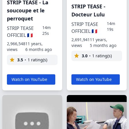
STRIP TEASE - La
STRIP TEASE -
soucoupe et le
Docteur Lulu
perroquet
14m
STRIP TEASE
14m
STRIP TEASE
19s
OFFICIEL 🇫🇷
25s
OFFICIEL 🇫🇷
2,691,941
11 years,
2,966,548
11 years,
views
5 months ago
views
6 months ago
3.0
1 rating(s)
3.5
1 rating(s)
Watch on YouTube
Watch on YouTube