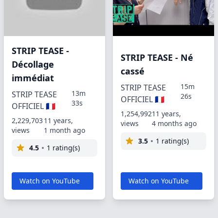
STRIP TEASE -
STRIP TEASE - Né
Décollage
cassé
immédiat
15m
STRIP TEASE
13m
STRIP TEASE
26s
OFFICIEL 🇫🇷
33s
OFFICIEL 🇫🇷
1,254,992
11 years,
2,229,703
11 years,
views
4 months ago
views
1 month ago
3.5
1 rating(s)
4.5
1 rating(s)
Watch on YouTube
Watch on YouTube