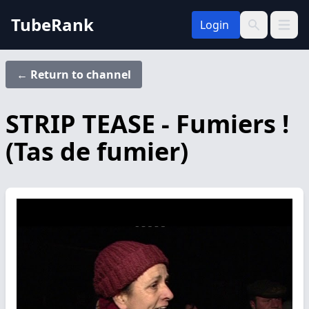
TubeRank
Login
Open 
Search
← Return to channel
STRIP TEASE - Fumiers !
(Tas de fumier)