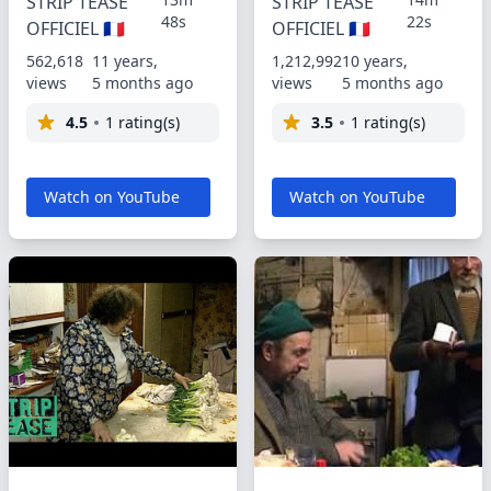
STRIP TEASE
STRIP TEASE
48s
22s
OFFICIEL 🇫🇷
OFFICIEL 🇫🇷
562,618
11 years,
1,212,992
10 years,
views
5 months ago
views
5 months ago
4.5
1 rating(s)
3.5
1 rating(s)
Watch on YouTube
Watch on YouTube