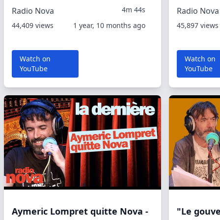
4m 44s
Radio Nova
Radio Nova
44,409 views
1 year, 10 months ago
45,897 views
Watch on
Watch on
YouTube
YouTube
Aymeric Lompret quitte Nova -
"Le gouv