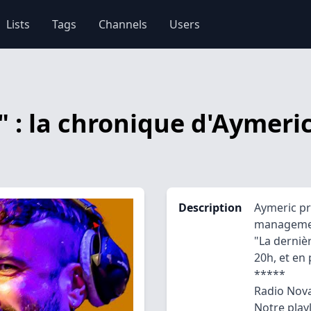
Lists
Tags
Channels
Users
il" : la chronique d'Aymer
Description
Aymeric pro
managemen
"La derniè
20h, et en
*****
Radio Nova
Notre playl