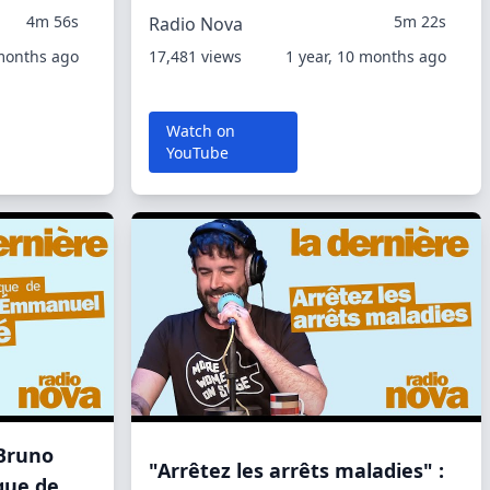
4m 56s
5m 22s
Radio Nova
 months ago
17,481 views
1 year, 10 months ago
Watch on
YouTube
 Bruno
"Arrêtez les arrêts maladies" :
ique de