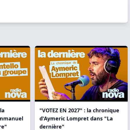
la
"VOTEZ EN 2027" : la chronique
Emmanuel
d'Aymeric Lompret dans "La
re"
dernière"