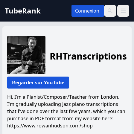
TubeRank
Connexion
Ouvrir 
Recherche
RHTranscriptions
Regarder sur YouTube
Hi, I'm a Pianist/Composer/Teacher from London,
I'm gradually uploading Jazz piano transcriptions
that I've done over the last few years, which you can
purchase in PDF format from my website here:
https://www.rowanhudson.com/shop