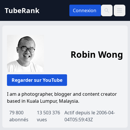
TubeRank
Connexion
Ouvrir 
Recherche
Robin Wong
Regarder sur YouTube
I am a photographer, blogger and content creator
based in Kuala Lumpur, Malaysia.
79 800
13 503 376
Actif depuis le 2006-04-
abonnés
vues
04T05:59:43Z