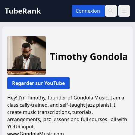
TubeRank
Connexion
Ouvrir 
Recherche
Timothy Gondola
Regarder sur YouTube
Hey! I'm Timothy, founder of Gondola Music. I am a
classically-trained, and self-taught jazz pianist. I
create music transcriptions, tutorials,
arrangements, jazz lessons and full courses– all with
YOUR input.
www.GondolaMusic.com