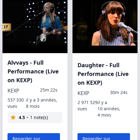
Alvvays - Full
Daughter - Full
Performance (Live
Performance (Live
on KEXP)
on KEXP)
25m 22s
KEXP
30m 24s
KEXP
537 330
il y a 3 années,
2 971 529
il y a
vues
8 mois
vues
10 années,
4 mois
4.5
1 note(s)
Regarder sur
Regarder sur