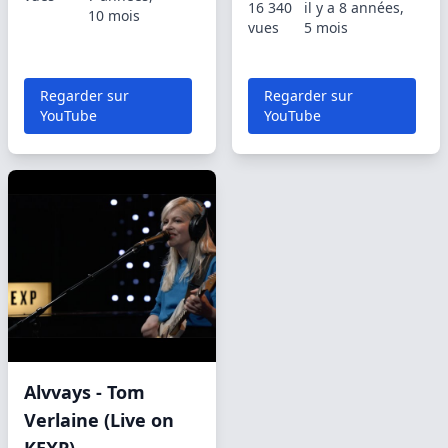
16 340
il y a 8 années,
10 mois
vues
5 mois
Regarder sur
Regarder sur
YouTube
YouTube
Alvvays - Tom
Verlaine (Live on