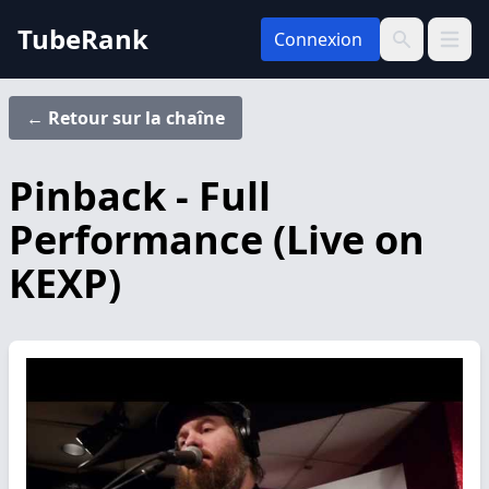
TubeRank
Connexion
Ouvrir 
Recherche
← Retour sur la chaîne
Pinback - Full
Performance (Live on
KEXP)