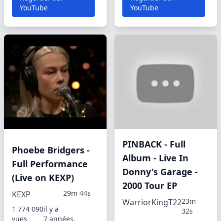
YouTube
YouTube
PINBACK - Full
Phoebe Bridgers -
Album - Live In
Full Performance
Donny's Garage -
(Live on KEXP)
2000 Tour EP
29m 44s
KEXP
23m
WarriorKingT22
1 774 090
il y a
32s
vues
7 années,