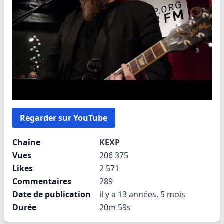
Regarder sur YouTube
Chaîne
KEXP
Vues
206 375
Likes
2 571
Commentaires
289
Date de publication
il y a 13 années, 5 mois
Durée
20m 59s