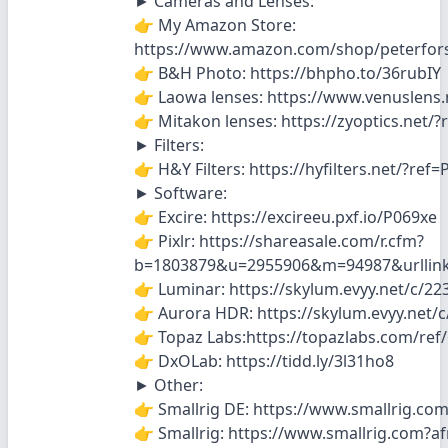
► Cameras and Lenses:
👉 My Amazon Store:
https://www.amazon.com/shop/peterfor
👉 B&H Photo: https://bhpho.to/36rubIY
👉 Laowa lenses: https://www.venuslens.
👉 Mitakon lenses: https://zyoptics.net/?
► Filters:
👉 H&Y Filters: https://hyfilters.net/?ref=
► Software:
👉 Excire: https://excireeu.pxf.io/P069xe
👉 Pixlr: https://shareasale.com/r.cfm?
b=1803879&u=2955906&m=94987&urllink
👉 Luminar: https://skylum.evyy.net/c/2
👉 Aurora HDR: https://skylum.evyy.net/
👉 Topaz Labs:https://topazlabs.com/ref
👉 DxOLab: https://tidd.ly/3l31ho8
► Other:
👉 Smallrig DE: https://www.smallrig.co
👉 Smallrig: https://www.smallrig.com?