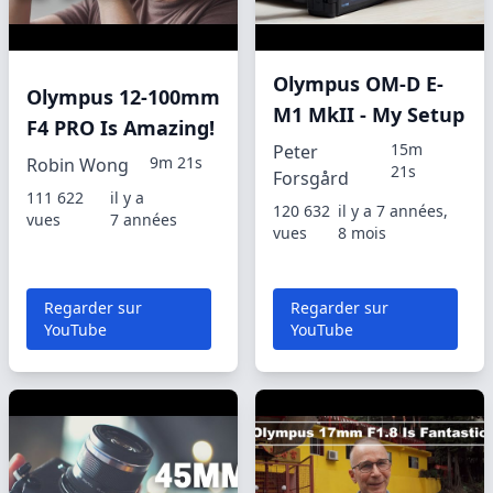
Olympus OM-D E-
Olympus 12-100mm
M1 MkII - My Setup
F4 PRO Is Amazing!
15m
Peter
9m 21s
Robin Wong
21s
Forsgård
111 622
il y a
120 632
il y a 7 années,
vues
7 années
vues
8 mois
Regarder sur
Regarder sur
YouTube
YouTube