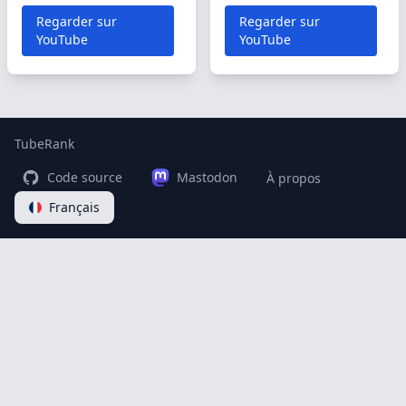
Regarder sur
Regarder sur
YouTube
YouTube
TubeRank
Code source
Mastodon
À propos
Français