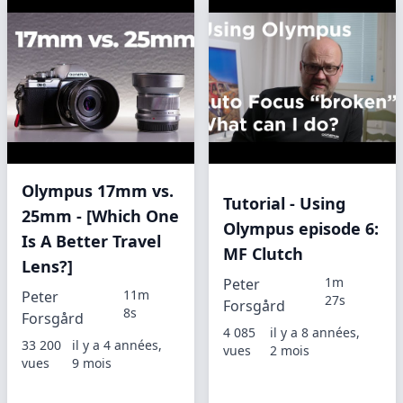
Olympus 17mm vs.
Tutorial - Using
25mm - [Which One
Olympus episode 6:
Is A Better Travel
MF Clutch
Lens?]
1m
Peter
11m
Peter
27s
Forsgård
8s
Forsgård
4 085
il y a 8 années,
33 200
il y a 4 années,
vues
2 mois
vues
9 mois