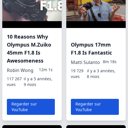
10 Reasons Why
Olympus M.Zuiko
Olympus 17mm
45mm F1.8 Is
F1.8 Is Fantastic
Awesomeness
8m 18s
Matti Sulanto
12m 1s
Robin Wong
19 729
il y a 3 années,
vues
8 mois
117 267
il y a 5 années,
vues
9 mois
Regarder sur
Regarder sur
YouTube
YouTube