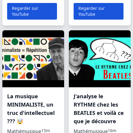
Regarder sur
Regarder sur
YouTube
YouTube
La musique
J'analyse le
MINIMALISTE, un
RYTHME chez les
truc d'intellectuel
BEATLES et voilà ce
??? 🤯
que je découvre
15m
16m
Mathémusique
Mathémusique