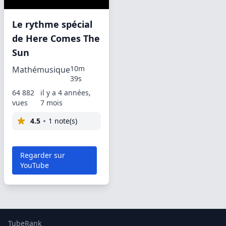
Le rythme spécial
de Here Comes The
Sun
10m
Mathémusique
39s
64 882
il y a 4 années,
vues
7 mois
4.5
1 note(s)
Regarder sur
YouTube
TubeRank