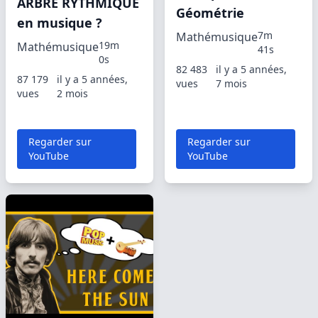
ARBRE RYTHMIQUE
Géométrie
en musique ?
7m
Mathémusique
19m
Mathémusique
41s
0s
82 483
il y a 5 années,
87 179
il y a 5 années,
vues
7 mois
vues
2 mois
Regarder sur
Regarder sur
YouTube
YouTube