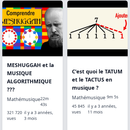
MESHUGGAH et la
C'est quoi le TATUM
MUSIQUE
et le TACTUS en
ALGORITHMIQUE
musique ?
???
9m 5s
Mathémusique
22m
Mathémusique
43s
45 845
il y a 3 années,
vues
11 mois
321 720
il y a 3 années,
vues
3 mois