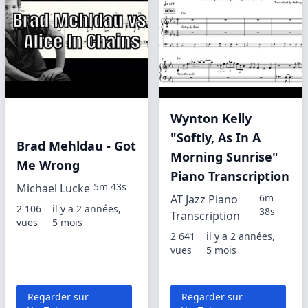
Wynton Kelly
"Softly, As In A
Brad Mehldau - Got
Morning Sunrise"
Me Wrong
Piano Transcription
5m 43s
Michael Lucke
6m
AT Jazz Piano
2 106
il y a 2 années,
38s
Transcription
vues
5 mois
2 641
il y a 2 années,
vues
5 mois
Regarder sur
Regarder sur