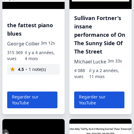
Sullivan Fortner's
the fattest piano
insane
blues
performance of On
The Sunny Side Of
3m 12s
George Collier
The Street
315 369
il y a 4 années,
vues
4 mois
3m 33s
Michael Lucke
4.5
1 note(s)
4 088
il y a 2 années,
vues
11 mois
Regarder sur
Regarder sur
YouTube
YouTube