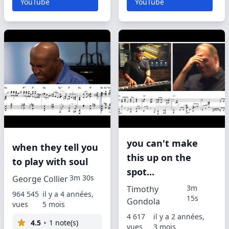
YouTube
YouTube
you can't make
when they tell you
this up on the
to play with soul
spot...
3m 30s
George Collier
3m
Timothy
964 545
il y a 4 années,
15s
Gondola
vues
5 mois
4 617
il y a 2 années,
4.5
1 note(s)
vues
3 mois