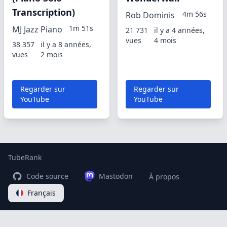
Transcription)
4m 56s
Rob Dominis
1m 51s
MJ Jazz Piano
21 731
il y a 4 années,
vues
4 mois
38 357
il y a 8 années,
vues
2 mois
Regarder sur
Regarder sur
YouTube
YouTube
TubeRank
Code source
Mastodon
À propos
Français