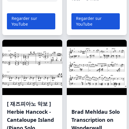
Regarder sur
Regarder sur
YouTube
YouTube
[ 재즈피아노 악보 ]
Herbie Hancock -
Brad Mehldau Solo
Cantaloupe Island
Transcription on
(Piano Solo
Wonderwall